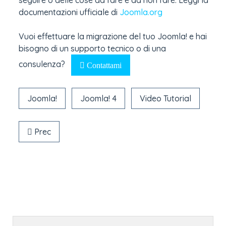
documentazioni ufficiale di
Joomla.org
Vuoi effettuare la migrazione del tuo Joomla! e hai
bisogno di un supporto tecnico o di una
consulenza?
Contattami
Joomla!
Joomla! 4
Video Tutorial
Articolo precedente: Joomla! 4 Relese Updates
Prec