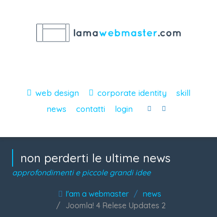
web design
corporate identity
skill
news
contatti
login
non perderti le ultime news
approfondimenti e piccole grandi idee
I'am a webmaster
news
Joomla! 4 Relese Updates 2